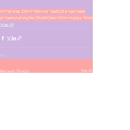
משבר
שברון לב
משבר זוגיות
פרידות
לב שבור
פרידה
נפתלי בנט
בחירות
להיכשל
תסכול
כישלון
אכזבה
משברים
לב שבור
See All
Recent Posts