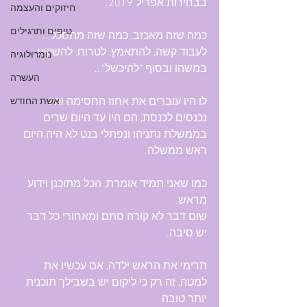
בבחירות אפריל 2019.
חיזוקים והעצמה
טיפים ותרגילים
כמה שזה מאכזב, כמה שזה מתסכל... 
לעבוד קשה, להתאמץ, לטרוח, להשקיע 
נומרולוגיה
במשהו ובסוף "להיכשל"... 
העשרה
לו היו עוברים את אחוז החסימה והיו 
אשת החודש
נכנסים לכנסת, הם היו עד היום שרים 
בממשלת נתניהו ונפתלי בנט לא היה היום 
ראש ממשלה.
כמו שאני תמיד אומרת, הכל מתוכנן וידוע 
מראש. 
שום דבר לא קורה סתם ומאחורי כל דבר 
יש סיבה.
תרימי את הראש ילדה, אם עכשיו את 
למטה, זה רק כי ליקום יש בשבילך תוכנית 
יותר טובה.