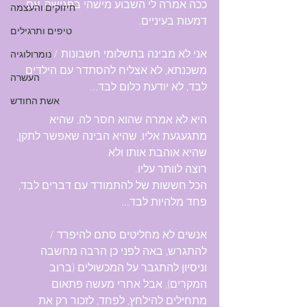
ככה אמרה לי השבוע מישהי בפגישה, עם 
חיזוקים והעצמה
דמעות בעיניים.
טיפים ותרגילים
אני לא מבינה בתשלומי חשבונות / 
נומרולוגיה
משכנתא, לא אצליח להסתדר עם הילדים 
העשרה
לבד, לא יודעת כלום לבד...
אשת החודש
היא לא אמרה שהוא חסר לה, שהיא 
מתגעגעת אליו, שהיא הבינה שאפשר לתקן, 
שהיא אוהבת אותו ולא 
רוצה לוותר עליו.
הכל חששות של להתמודד עם דברים לבד, 
פחד מלהיות לבד...
אנשים לא מחליטים סתם להיפרד / 
להתגרש, באה לפני כן הרבה מחשבה 
וניסיון להתגבר על המכשולים (ברוב 
המקרים), אבל אחרי מעשה פתאום 
מתחילים להילחץ, לפחד, לזכור רק את 