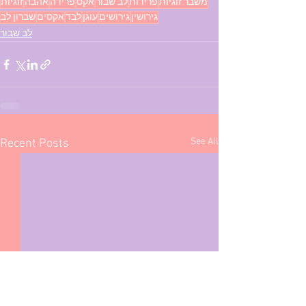
משבר זוגיות
פרידות
לב שבור
אקס
פרידה
אהבה
זוגיות
גירושין
גירושים
עוגן
לבד
אקסים
שברון לב
לב שבור
See All
Recent Posts