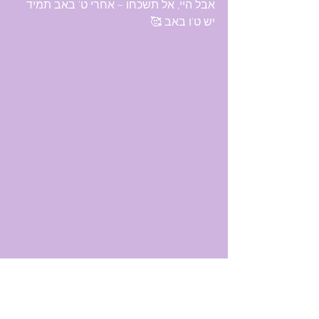
אבל היי, אל תשכחו – אחרי ט' באב תמיד 
יש ט'ו באב 🥰
תקלות
סכנות
אסונות
צרות
בין המצרים
קושי
רוחניות
מדוזות