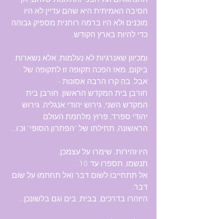
התנהגותם ועל הבכי והתלונות שלהם, אך 
הסיבה האמיתית היא שהם עדיין לא היו 
מוכנים ולא היו ברמה רוחנית מספיק גבוהה 
כדי להיות בארץ הקודש.
ומכיוון שאנרגיות לא נעלמות, אלא נשארות 
ביקום, מאז הפכה תקופה זו לתקופה של 
אבל, בה קרו הרבה אסונות -
חורבן בית המקדש הראשון, חורבן בית 
המקדש השני, גירוש יהודי אנגליה, גירוש 
יהודי ספרד, פרוץ מלחמת העולם 
הראשונה, תחילתו של "הפתרון הסופי" וכ'ו...
היו זהירות. שימרו על עצמכן.
תנשמו, תספרו עד 10.
אל תתחייבו לשום דבר ואל תחתמו על שום 
דבר.
היזהרו בדרכים, בבית, בים וגם בלשונכן...