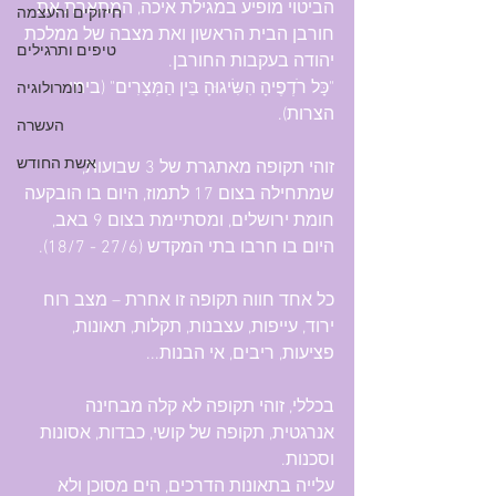
הביטוי מופיע במגילת איכה, המתארת את 
חיזוקים והעצמה
חורבן הבית הראשון ואת מצבה של ממלכת 
טיפים ותרגילים
יהודה בעקבות החורבן.
"כָּל רֹדְפֶיהָ הִשִּׂיגוּהָ בֵּין הַמְּצָרִים" (בימי 
נומרולוגיה
הצרות).
העשרה
אשת החודש
זוהי תקופה מאתגרת של 3 שבועות, 
שמתחילה בצום 17 לתמוז, היום בו הובקעה 
חומת ירושלים, ומסתיימת בצום 9 באב, 
היום בו חרבו בתי המקדש (27/6 - 18/7).
כל אחד חווה תקופה זו אחרת – מצב רוח 
ירוד, עייפות, עצבנות, תקלות, תאונות, 
פציעות, ריבים, אי הבנות...
בכללי, זוהי תקופה לא קלה מבחינה 
אנרגטית, תקופה של קושי, כבדות, אסונות 
וסכנות.
עלייה בתאונות הדרכים, הים מסוכן ולא 