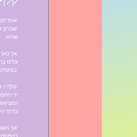
קלף 3 חרבו
 אחד הקלפים הלא נעימים... לא צריך להבין בטארוט כדי לנחש את הפירוש...
 שברון ל
שהיא.
 אך כאן
עלינו ב
 במקרה זה המשבר היה צפוי, הכישלון היה ידוע מראש...
ידי התמו
המציאות
בדרך הק
 אך חשו
בהתפתחות