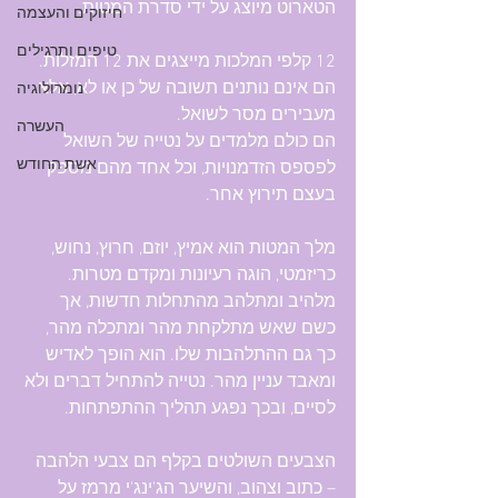
הטארוט מיוצג על ידי סדרת המטות.
חיזוקים והעצמה
טיפים ותרגילים
12 קלפי המלכות מייצגים את 12 המזלות.
הם אינם נותנים תשובה של כן או לא, אלא 
נומרולוגיה
מעבירים מסר לשואל.
העשרה
הם כולם מלמדים על נטייה של השואל 
אשת החודש
לפספס הזדמנויות, וכל אחד מהם מספק 
בעצם תירוץ אחר.
מלך המטות הוא אמיץ, יוזם, חרוץ, נחוש, 
כריזמטי, הוגה רעיונות ומקדם מטרות. 
מלהיב ומתלהב מהתחלות חדשות, אך 
כשם שאש מתלקחת מהר ומתכלה מהר, 
כך גם ההתלהבות שלו. הוא הופך לאדיש 
ומאבד עניין מהר. נטייה להתחיל דברים ולא 
לסיים, ובכך נפגע תהליך ההתפתחות.
הצבעים השולטים בקלף הם צבעי הלהבה 
– כתוב וצהוב, והשיער הג'ינג'י מרמז על 