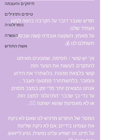
חיזוקים והעצמה
טיפים ותרגילים
חודש שעבר דובר על הקרבה בהווה למען 
נומרולוגיה
העתיד שלנו. 
על מאמץ, השקעה ועבודה קשה שבסוף 
העשרה
תשתלם לנו 💰.
אשת החודש
אך יש קושי / חסימה, שמונעים מאיתנו 
להתקדם, לעשות את הצעד הזה.
קושי בלצאת מהנוח, בלשחרר את הידוע 
והמוכר, בלהשתחרר ממטעני העבר...
אנחנו נמצאים יותר מדי זמן במצב מסוים, 
עד כדי כך שכבר "התרגלנו" למצב הזה,
או לא מאמינות שהוא ישתנה 🤷‍♀️...
המסר של החודש מדגיש לנו שאם לא ניקח 
את עצמינו בידיים, אם לא ניקח שליטה 
על חיינו, זה ישפיע עלינו נפשית, נגיע לייאוש, 