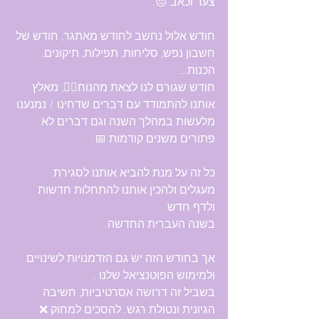
צער וכאב 😔.
חודש אלול נחשב לחודש מאתגר, חודש של 
חשבון נפש, סליחות, תפילות, תיקונים, 
הכנות...
חודש שגורם לנו לצאת מהנוח🚶‍♂️, מאלץ 
אותנו להתמודד עם דברים שדחינו / נמנענו
מלעשות במהלך השנה וגם דברים לא 
פתורים משנים קודמות 📅.
כל זה על מנת להביא אותנו לסגירת 
מעגלים ולהכין אותנו להתחלות חדשות 
ולדף חדש
בשנה העברית החדשה.
אך בחודש הזה יש גם הזדמנויות לשינויים 
ולמימוש הפוטנציאל שלנו .
בשביל זה דרושה אסרטיביות, חשיבה 
הגיונית ונטולת רגש. להסכים למחוק ❌️