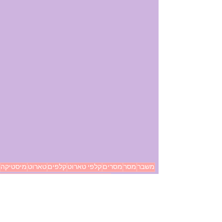
משבר
מסר
מסרים
קלפי טארוט
קלפים
טארוט
מיסטיקה
נובמבר
הצלחה
התפתחות
טארוט ריידר
עיכוב
טלטלה
ניצחון
איזון
התפתחות רוחנית
קלפים ומסרים