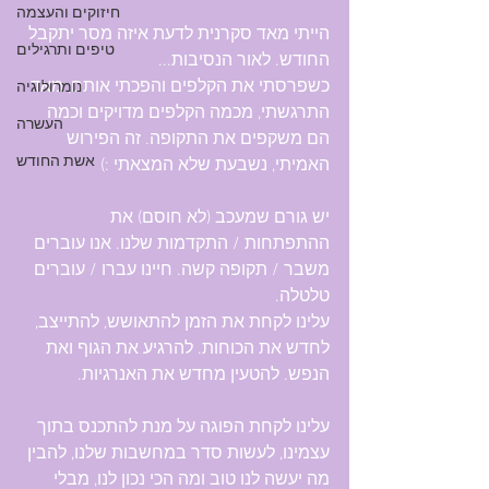
חיזוקים והעצמה
הייתי מאד סקרנית לדעת איזה מסר יתקבל 
טיפים ותרגילים
החודש. לאור הנסיבות...
כשפרסתי את הקלפים והפכתי אותם, מאד 
נומרולוגיה
התרגשתי, מכמה הקלפים מדויקים וכמה 
העשרה
הם משקפים את התקופה. זה הפירוש 
אשת החודש
האמיתי, נשבעת שלא המצאתי :)
יש גורם שמעכב (לא חוסם) את 
ההתפתחות / התקדמות שלנו. אנו עוברים 
משבר / תקופה קשה. חיינו עברו / עוברים 
טלטלה. 
עלינו לקחת את הזמן להתאושש, להתייצב, 
לחדש את הכוחות. להרגיע את הגוף ואת 
הנפש. להטעין מחדש את האנרגיות. 
עלינו לקחת הפוגה על מנת להתכנס בתוך 
עצמינו, לעשות סדר במחשבות שלנו, להבין 
מה יעשה לנו טוב ומה הכי נכון לנו, מבלי 