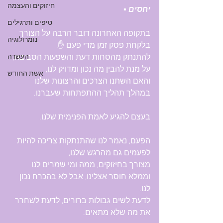
חיזוקים והעצמה
יחסים 
▪️
טיפים ותרגילים
בתקופה האחרונה דובר הרבה על הצורך 
נומרולוגיה
בלקחת פסק זמן מדי פעם ✋️, 
להתנתק מהסחות דעת והשפעות הסביבה, 
העשרה
על מנת להבין מה נכון ומדויק לנו, 
אשת החודש
והאם השתנו הצרכים והרצונות שלנו 
במהלך תהליך ההתפתחות שעברנו.
בעצם להגיע לאמת הפנימית שלנו.
הפעם, נאמר לנו שהתנתקות צריכה להיות 
לפעמים גם מהרגש שלנו, 
מצורך בחיזוקים, ממה ומי שמרים לנו 
וממלא חוסר אצלינו, אבל לא בהכרח נכון 
לנו.
לדעת לשים גבולות ברורים, לדעת לשחרר 
את מה שלא מתאים. 