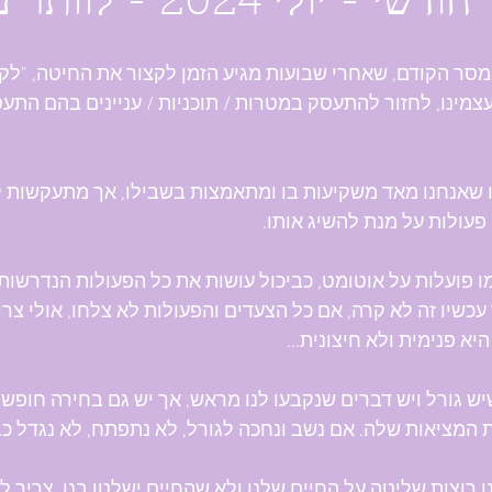
 - יולי 2024 - לוותר על העקשנות
סר הקודם, שאחרי שבועות מגיע הזמן לקצור את החיטה, "לקב
צמינו, לחזור להתעסק במטרות / תוכניות / עניינים בהם התע
 שאנחנו מאד משקיעות בו ומתאמצות בשבילו, אך מתעקשות 
פעולות על מנת להשיג אותו.
ו פועלות על אוטומט, כביכול עושות את כל הפעולות הנדרשות, 
כשיו זה לא קרה, אם כל הצעדים והפעולות לא צלחו, אולי צריך
יא פנימית ולא חיצונית...
שיש גורל ויש דברים שנקבעו לנו מראש, אך יש גם בחירה חופ
המציאות שלה. אם נשב ונחכה לגורל, לא נתפתח, לא נגדל כב
 רוצות שליטה על החיים שלנו ולא שהחיים ישלטו בנו, צריך ל