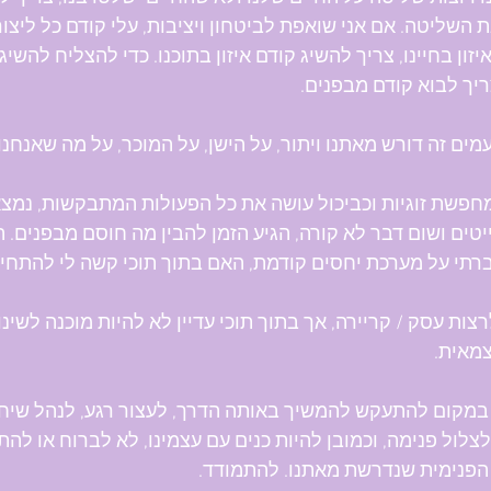
השליטה. אם אני שואפת לביטחון ויציבות, עלי קודם כל ליצור ב
יזון בחיינו, צריך להשיג קודם איזון בתוכנו. כדי להצליח להשי
ריך לבוא קודם מבפנים.
ים זה דורש מאתנו ויתור, על הישן, על המוכר, על מה שאנחנו 
חפשת זוגיות וכביכול עושה את כל הפעולות המתבקשות, נמצאת
טים ושום דבר לא קורה, הגיע הזמן להבין מה חוסם מבפנים. הא
תי על מערכת יחסים קודמת, האם בתוך תוכי קשה לי להתחייב 
רצות עסק / קריירה, אך בתוך תוכי עדיין לא להיות מוכנה לשינ
צמאית.
 במקום להתעקש להמשיך באותה הדרך, לעצור רגע, לנהל שיח 
לצלול פנימה, וכמובן להיות כנים עם עצמינו, לא לברוח או לה
הפנימית שנדרשת מאתנו. להתמודד.