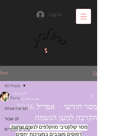
Log In
Post
All Posts
Hariel P
All Posts
Apr 9
2 min read
מסר חודשי - אפריל 2026 -
מציאת זוגיות
הקרבה למען הגשמה
לב שבור
מסר קולקטיבי מהקלפים לנשים שחוות 
קלפים ומסרים
דפוסים מעכבים במערכות יחסים