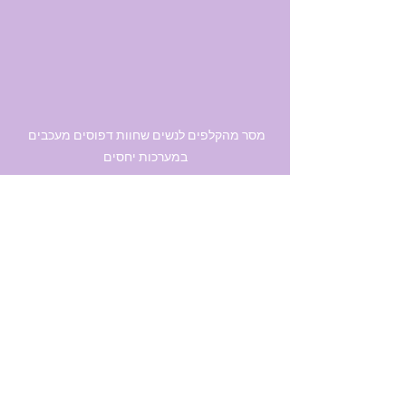
מסר מהקלפים לנשים שחוות דפוסים מעכבים 
במערכות יחסים
טארוט
בן זוג
אקס
מערכות יחסים
אהבה
זוגיות
מסרים
מציאת אהבה
קלפי טארוט
קלפים
מציאת זוגיות
עבודה פנימית
חיפוש אהבה
חיפוש זוגיות
מסר
קריאה בקלפים
טארוט ריידר
מערכת יחסים רעילה
אפריל
שינוי גישה
חג פסח
ניקיונות
פסח
שינוי
זוגיות טובה
ניקיונות פסח
קלפים ומסרים