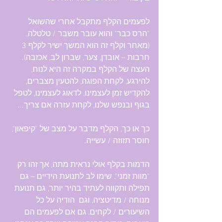
לפעמים הקלף מתקבל אחרי שהשואל 
"הרס כבר" והוא עובר משבר / טלטלה, 
(מאחר וקלף זה הוא המשך ישיר לקלף 3 
חרבות – אובדן, צער, שברון לב, אכזבה). 
העצה של הקלף במקרה זה היא לנוח, 
להירגע, לקחת הפוגה, להטעין מצברים, 
להקדיש זמן לעצמינו, לדאוג לעצמינו, לטפל 
בגוף ובנפש שלנו, לקחת עזרה אם צריך...
כך או כך, הקלף מדבר על מצב של "קיפאון", 
חוסר תזוזה / עשייה.
הדמות בקלף אולי נראית מתה, אך זהו רק 
"מוות זמני". שימו לב לתנועת הידיים – גם 
תפילה ותקווה לעתיד בהיר יותר, גם תנועת 
מנוחה / מדיטציה, וגם  הודיה על כל 
השיעורים / לקחים, גם אם לפעמים הם 