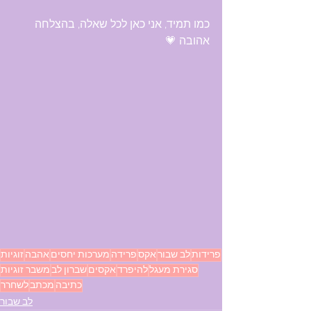
כמו תמיד, אני כאן לכל שאלה, בהצלחה 
אהובה 💗
פרידות
לב שבור
אקס
פרידה
מערכות יחסים
אהבה
זוגיות
סגירת מעגל
להיפרד
אקסים
שברון לב
משבר זוגיות
כתיבה
מכתב
לשחרר
לב שבור