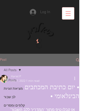
Log In
Post
All Posts
Hariel P
All Posts
Dec 7, 2022
1 min read
• יום כתיבת המכתבים
מציאת זוגיות
הבינלאומי •
לב שבור
קלפים ומסרים
אז קבלו טיפ מתוך "המדריך ללב השבור" 