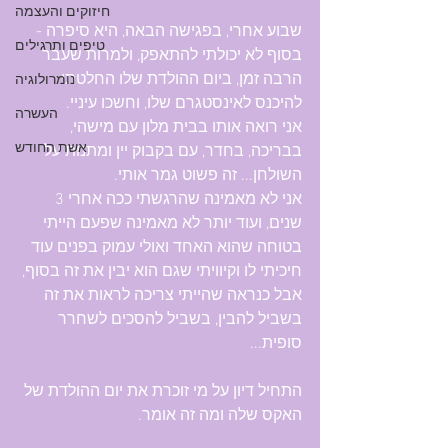
חיזוקים והעצמה
שבוע אחרי, בפגישה הבאה, היא סיפרה - 
טיפים ותרגילים
בסוף לא יכולתי להתאפק, ולמרות שעבר 
הרבה זמן, ביום ההולדת שלו החלטתי 
נומרולוגיה
להיכנס לאינסטגרם שלו, וחשכו עיניי.
העשרה
אני רואה אותו בבית מלון עם מישהי, 
אשת החודש
בבריכה, בחדר, עם בקבוק יין ומתנות על 
השולחן... זה פשוט גמר אותי.
אני לא מאמינה שהרגשתי ככה אחרי 3 
שנים, ועוד יותר לא מאמינה שפעם הייתי 
בטוחה שהוא האחד ואולי עמוק בפנים עוד 
חיכיתי לו וקיוויתי שגם הוא יבין את זה בסוף, 
אבל כנראה שהייתי צריכה לראות את זה 
בשביל להבין, בשביל להסכים לשחרר 
סופית...
התחיל דיון על מי זוכרת את יום ההולדת של 
האקס שלה ומה זה אומר.