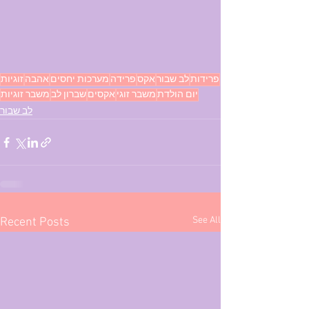
פרידות
לב שבור
אקס
פרידה
מערכות יחסים
אהבה
זוגיות
יום הולדת
משבר זוגי
אקסים
שברון לב
משבר זוגיות
לב שבור
See All
Recent Posts