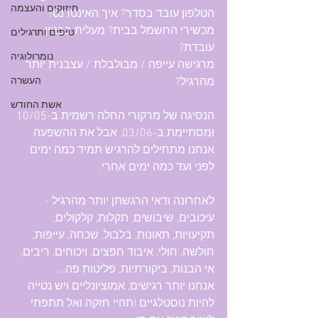
חיזוקים והעצמה
הטלפון עובד בסדר? איך האינטרנט? 
מכשירי החשמל בבית? מעלית בבניין 
טיפים ותרגילים
עובדת? 
נומרולוגיה
מרגישה עייפה / מבולבלת / עצבנית יותר 
מהרגיל?
העשרה
אשת החודש
הנסיגה של מרקורי החלה רשמית ב-10/05 
ומסתיימת ב-03/06, אבל את ההשפעה 
אנחנו מתחילים להרגיש תמיד כמה ימים 
לפני ועד כמה ימים אחרי.
לאחרונה ודאי הרגשתן יותר מהרגיל -
עיכובים, שיבושים, תקלות, קלקולים, 
תקיעויות, תאונות, בלבול, שכחה, עייפות, 
חולשה, חולי, איבוד חפצים, ויכוחים, ריבים, 
אי הבנות, ביקורתיות, פליטות פה...
אנחנו יותר רגישים, אמוציונליים ויש נטייה 
להיות נוסטלגיים (תהיי חזקה ואל תתפתי 