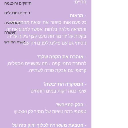
החיים:
חיזוקים והעצמה
טיפים ותרגילים
- מראות
כל פעם אותו סיפור, את יוצאת מהמקלחת 
נומרולוגיה
והמראה מלאה בלחות. אפשר למנוע את זה 
העשרה
בקלות על ידי מריחת מעט קצף גילוח עליה. 
אשת החודש
ניסיתי גם עם פילינג לפנים וזה עבד 
- אוהבת את הקפה שלך?
להסרת כתמי קפה / תה עקשניים מספלים, 
קרצפי עם אבקת סודה לשתייה. 
- המסקרה התייבשה?
שימי כמה דקות במים רותחים
- הלק התייבש?
טפטפי כמה טיפות של מסיר לק (אצטון)
- הטבעת משאירה לכלוך ירוק כזה על 