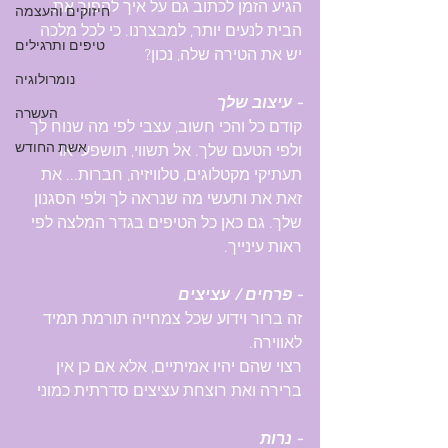
הגיע הזמן לכתוב גם על איך להפוך את 
חיזוקים והעצמה
הבית לנעים יותר, למבצרנו. כי לכל מלכה 
טיפים ותרגילים
יש את הטירה שלה, נכון?
נומרולוגיה
- עיצוב שלך
העשרה
קודם כל והכי חשוב, עצבי לפי מה שנוח לך 
אשת החודש
ולפי הטעם שלך. אל תשווי, תושפעי או 
תעתיקי מקטלוגים, טלוויזיה, חברות... את 
זאת את ותעשי מה שנראה לך ולפי הסגנון 
שלך. גם כאן כל הטיפים בגדר המלצה לפי 
ראות עינייך.
- פרחים / עציצים
זה ברור וידוע שכל צמחייה תורמת תמיד 
לאווירה.
רצוי שהם יהיו אמיתיים, אלא אם כן אין 
ברירה ואת רוצחת עציצים סדרתית כמוני 
- נרות 