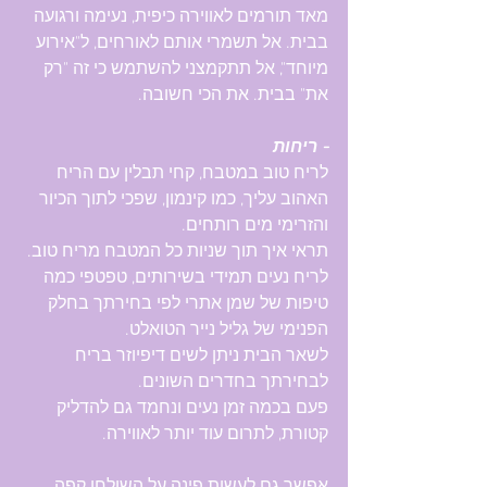
מאד תורמים לאווירה כיפית, נעימה ורגועה 
בבית. אל תשמרי אותם לאורחים, ל"אירוע 
מיוחד", אל תתקמצני להשתמש כי זה "רק 
את" בבית. את הכי חשובה.
- ריחות
לריח טוב במטבח, קחי תבלין עם הריח 
האהוב עליך, כמו קינמון, שפכי לתוך הכיור 
והזרימי מים רותחים. 
תראי איך תוך שניות כל המטבח מריח טוב.
לריח נעים תמידי בשירותים, טפטפי כמה 
טיפות של שמן אתרי לפי בחירתך בחלק 
הפנימי של גליל נייר הטואלט.
לשאר הבית ניתן לשים דיפיוזר בריח 
לבחירתך בחדרים השונים.
פעם בכמה זמן נעים ונחמד גם להדליק 
קטורת, לתרום עוד יותר לאווירה.