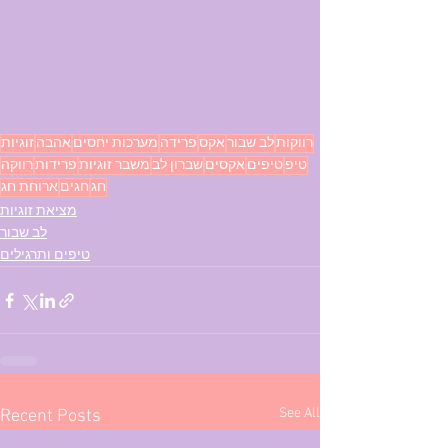
רווקות
לב שבור
אקס
פרידה
מערכות יחסים
אהבה
זוגיות
טיפ
טיפים
אקסים
שברון לב
משבר זוגיות
פרידות
רווקה
חג
חגים
ארוחת חג
מציאת זוגיות
לב שבור
טיפים ותרגילים
See All
Recent Posts