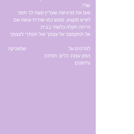
שלי).
ואם את מרגישה שעדיין קשה לך תפני 
לאיש מקצוע, ממש כמו שהיית עושה אם 
הייתה תקלה כלשהי בבית.
אל תתקמצני על עצמך ואל תוותרי לעצמך.
לפרטים על 
"הסדנה לאיחוי הלב"
 שמעניקה 
המון עצות, כלים, תמיכה 
וחיזוקים
https://www.heartheal.co.il/%D7
%A1%D7%93%D7%A0%D7%90%D7%95
%D7%AA%D7%95%D7%94%D7%A8%D7
%A6%D7%90%D7%95%D7%AA
https://wa.me/c/97254452749