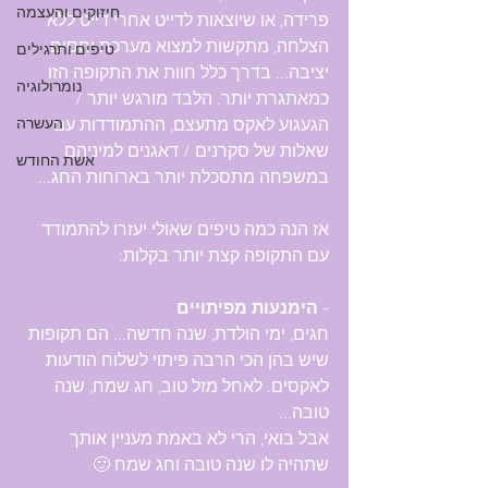
חיזוקים והעצמה
פרידה, או שיוצאות לדייט אחרי דייט ללא 
הצלחה, מתקשות למצוא מערכת יחסים 
טיפים ותרגילים
יציבה... בדרך כלל חוות את התקופה הזו 
נומרולוגיה
כמאתגרת יותר. הלבד מורגש יותר / 
הגעגוע לאקס מתעצם, ההתמודדות עם 
העשרה
שאלות של סקרנים / דאגנים למיניהם 
אשת החודש
במשפחה מתסכלת יותר בארוחות החג...
אז הנה כמה טיפים שאולי יעזרו להתמודד 
עם התקופה קצת יותר בקלות:
- 
הימנעות מפיתויים
חגים, ימי הולדת, שנה חדשה... הם תקופות 
שיש בהן הכי הרבה פיתוי לשלוח הודעות 
לאקסים. לאחל מזל טוב, חג שמח, שנה 
טובה...
אבל בואי, הרי לא באמת מעניין אותך 
שתהיה לו שנה טובה וחג שמח 🙂 