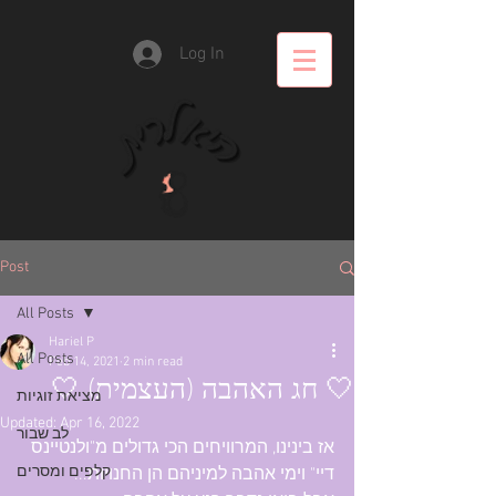
Log In
Post
All Posts
Hariel P
All Posts
Feb 14, 2021
2 min read
🤍 חג האהבה (העצמית) 🤍
מציאת זוגיות
Updated:
Apr 16, 2022
לב שבור
אז בינינו, המרוויחים הכי גדולים מ"ולנטיינס 
קלפים ומסרים
דיי" וימי אהבה למיניהם הן החנויות...