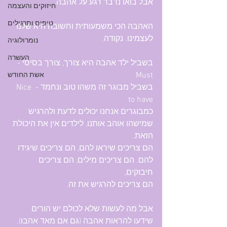
אבל בואו נדבר רגע על אהבה. 
חיזוקים והעצמה
טיפים ותרגילים
האהבה הכי משמעותית וחשובה היא שלנו 
לעצמינו. נקודה. 
נומרולוגיה
העשרה
בשביל ילד אהבה היא צורך, צורך בסיסי - 
Must
אשת החודש
בשביל מבוגר זה משהו טוב ונחמד - Nice 
to have
כמבוגרים אנחנו יכולים לדעת ולהרגיש 
שמישהו אוהב אותנו, לילדים אין את היכולת 
הזאת. 
הם צריכים שיראו להם, הם צריכים שיגידו 
להם. הם צריכים מילים, הם צריכים 
חיבוקים, 
הם צריכים להרגיש את זה. 
אבל מה לעשות שלא לכולם יש הורים 
שידעו להראות אהבה (גם אם מאד אהבו). 