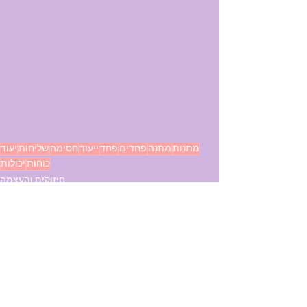
מתנות
מתנה
פחדים
פחד
ייעוד
חסימה
שליחות
יעוד
כוחות
יכולות
חיזוקים והעצמה
העשרה
See All
Recent Posts