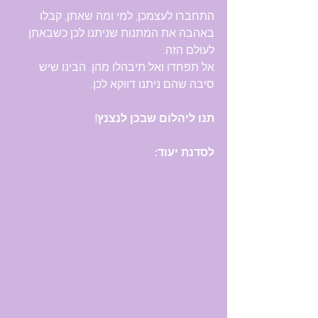
התחברו לעצמכן, למי ומה שאתן, קבלו 
באהבה את המתנות שניתנו לכן כשבאתן 
לעולם הזה. 
אל תפחדו ואל תיבהלו מהן. הבינו שיש 
סיבה שהם ניתנו דווקא לכן.
תנו ליהלום שבכן לנצנץ!
לסדנת יעוד: 
https://www.hariel-
heartbreak.com/%D7%A1%D7%93%D7%
A0%D7%90%D7%95%D7%AA%D7%95%
D7%94%D7%A8%D7%A6%D7%90%D7%
95%D7%AA