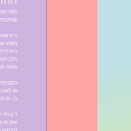
החז
לפני כמ
שכתבתי 
היא שאלה
משהו שא
היא היית
ולכן לקח
אותה לא
הסברתי ל
או לאהוב
בו, זה הר
דיברתי א
ואם זה נ
נכנסים ל