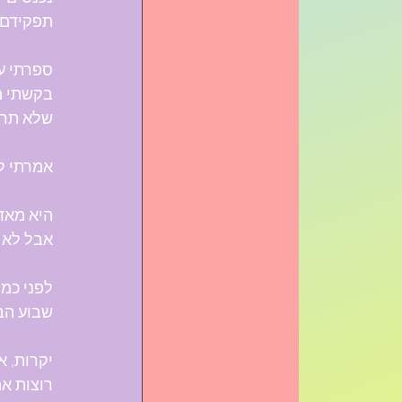
ים️🚪...
רר 🆓️. 
 עצמה, 
 🤷‍♀️. 
ה🚶‍♀️.
 איתה, 
ע אותה.
טה שלי. 
מסע 👣.
כישופים.
‍❤️‍👨?