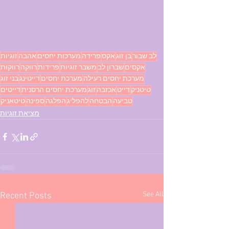
לב שבור
בן זוג
אקס
פרידה
מערכות יחסים
אהבה
זוגיות
אקסים
שברון לב
משבר זוגיות
פרידות
רווקה
רווקות
מערכת יחסים רעילה
מערכת יחסים
דייטינג
בני זוג
טיטניק
דייט
אכזבה
זוג
מערכת יחסים הרסנית
דייטים
טביעה
הבטחה
להפליג
הפלגה
ספינה
טיטאניק
מציאת זוגיות
See All
Recent Posts