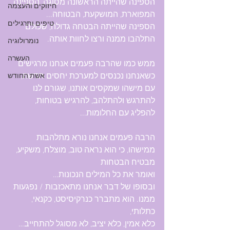
הספינה שהייתה הראשונה מסוגה, הספינה 
חיזוקים והעצמה
המפוארת, המושקעת, הבטוחה...
טיפים ותרגילים
הספינה שהייתה הבטחה גדולה, שכולם 
התלהבו ממנה ורצו לחוות אותה.
נומרולוגיה
העשרה
ממש כמו שהרבה פעמים אנחנו מרגישים 
כשאנחנו נכנסים למערכת יחסים חדשה,
אשת החודש
עם מישהו שמקסים אותנו, שגורם לנו 
להתרגש ולהתלהב, להרגיש בטוחות, 
להפליג עם החלומות...
הרבה פעמים אנחנו נורא מתלהבות 
ממישהו, כי הוא נראה טוב, מוצלח, משקיע, 
מבטיח הבטחות
ואומר את כל המילים הנכונות…
ובסופו של דבר אנחנו מתאכזבות / נפגעות 
ממנו. הוא מתברר כנרקיסיסט, כקנאי, 
כתלותי,
כלא אמין, כלא יציב, לא מסוגל להתחייב…