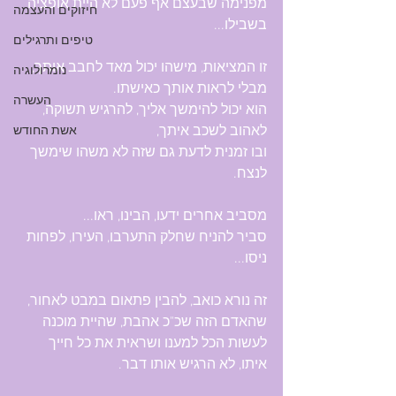
מפנימה שבעצם אף פעם לא היית אופציה 
חיזוקים והעצמה
בשבילו...
טיפים ותרגילים
זו המציאות, מישהו יכול מאד לחבב אותך, 
נומרולוגיה
מבלי לראות אותך כאישתו.
העשרה
הוא יכול להימשך אליך, להרגיש תשוקה, 
לאהוב לשכב איתך,
אשת החודש
ובו זמנית לדעת גם שזה לא משהו שימשך 
לנצח.
מסביב אחרים ידעו, הבינו, ראו...
סביר להניח שחלק התערבו, העירו, לפחות 
ניסו...
זה נורא כואב, להבין פתאום במבט לאחור, 
שהאדם הזה שכ"כ אהבת, שהיית מוכנה 
לעשות הכל למענו ושראית את כל חייך 
איתו, לא הרגיש אותו דבר.