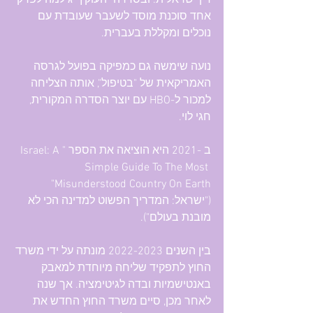
דין ישראלית. ובסדרה "העוקץ" גילמה לפרק 
אחד סוכנת מוסד לשעבר שעובדת עם 
נוכלים ומקללת בעברית.
נועה שימשה גם כמפיקה בפועל לגרסה 
האמריקאית של "בטיפול", אותה הצליחה 
למכור ל-HBO עם יוצר הסדרה המקורית, 
חגי לוי.
ב -2021 היא הוציאה את הספר "Israel: A 
Simple Guide To The Most 
Misunderstood Country On Earth" 
("ישראל: המדריך הפשוט למדינה הכי לא 
מובנת בעולם").
בין השנים 2022-2023 מונתה על ידי משרד 
החוץ לתפקיד שליחה מיוחדת למאבק 
באנטישמיות ובדה לגיטימציה. אך שנה 
לאחר מכן, סיים משרד החוץ החדש את 