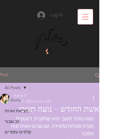
Log In
Post
All Posts
Hariel P
All Posts
Jun 11, 2024
2 min read
אשת החודש - נועה תשבי
מציאת זוגיות
נועה טוהר תשבי היא שחקנית, דוגמנית, 
לב שבור
זמרת ומנחת טלוויזיה, שבשנים האחרונות 
קלפים ומסרים
הפכה 