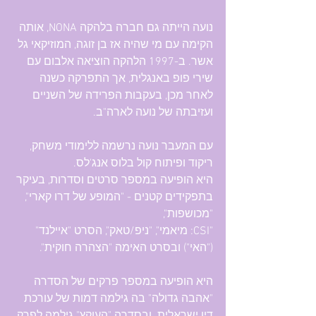
נועה הייתה גם חברה בלהקה NONA, אותה 
הקימה עם מי שהיה אז בן זוגה, המוזיקאי גל 
אשר. ב-1997 הלהקה הוציאה אלבום עם 
שירי פופ באנגלית, אך התפרקה כשנה 
לאחר מכן, בעקבות הפרידה של השניים 
ועזיבתה של נועה לארה"ב.
עם המעבר נועה נרשמה ללימודי משחק, 
ריקוד ופיתוח קול בלוס אנג'לס.
היא הופיעה במספר סרטים וסדרות, בעיקר 
בתפקידים קטנים - "המופע של דרו קארי", 
"מכושפות", 
"CSI: מיאמי", "ניפ/טאק", הסרט "איילנד" 
("האי") ובסרט האימה "הצהרה חוקית".
היא הופיעה במספר פרקים של הסדרה 
"אהבה גדולה" בה גילמה דמות של עורכת 