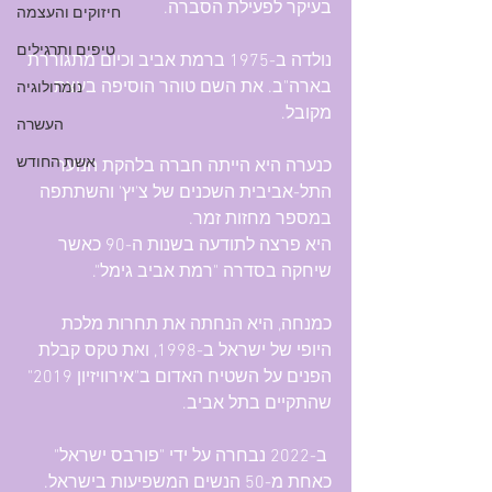
בעיקר לפעילת הסברה.
חיזוקים והעצמה
טיפים ותרגילים
נולדה ב-1975 ברמת אביב וכיום מתגוררת 
בארה"ב. את השם טוהר הוסיפה בעצת 
נומרולוגיה
מקובל.
העשרה
אשת החודש
כנערה היא הייתה חברה בלהקת הנוער 
התל-אביבית השכנים של צ'יץ' והשתתפה 
במספר מחזות זמר.
היא פרצה לתודעה בשנות ה-90 כאשר 
שיחקה בסדרה "רמת אביב גימל".
כמנחה, היא הנחתה את תחרות מלכת 
היופי של ישראל ב-1998, ואת טקס קבלת 
הפנים על השטיח האדום ב"אירוויזיון 2019" 
שהתקיים בתל אביב.
 ב-2022 נבחרה על ידי "פורבס ישראל" 
כאחת מ-50 הנשים המשפיעות בישראל.