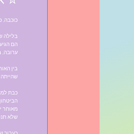
✮ אש
כוכבה, כ
הם הגיעו
ערובה, 
בין האור
שהייתה אז בת 8, יחד עם אבי ע
כבת למשפ
הביטחון
מאוחר י
שלא תנסה
כעבור ש