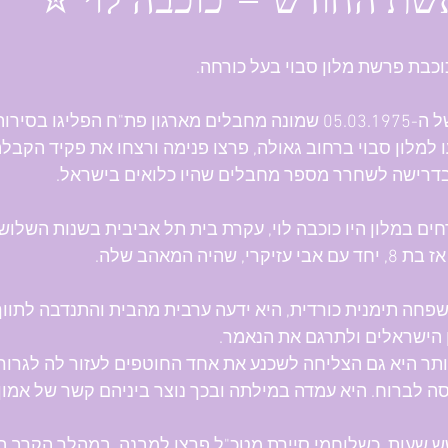
ת החודש – כוכבה לוי ✮
וכבת פרשת מלון סבוי בעל כורחה.
בלילה של ה-05.03.1975 שמונה מחבלים מארגון פת"ח הפליגו
 למלון סבוי ברחוב גאולה, פרצו פנימה ורצחו את פקיד הקבלה.
בדרישה לשחרר מספר מחבלים שהיו כלואים בישראל. 
חים במלון היו כוכבה לוי, עקרת בית תל אביבית בשנות השלוש
זיקרי, שהיה המאהב שלה.
חה תימנית כורדית, היא ידעה ערבית מהבית והתנדבה לתווך ב
 הישראלים ולתרגם את הנאמר. 
ותר היא גם הצליחה לשכנע את אחד החוטפים לעזור לה לגרור
 לברוח. היא עמדה במילתה ובכך נוצר ביניהם קשר של אמון.
ש שעות, כשלוחמי סיירת מטכ"ל פרצו למבנה, במהלך הקרב ה