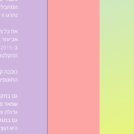
המחבלים 
נהרגו 8 בני ערובה שרובם היו תיירים, 3 חיילים ו-7 מחבלים, רק אחד מהם נותר בחיים ונלכד. 
אביעזר ג
ההקלטות
כוכבה קי
החוטפים
גם בתקשו
שמאד פגע
גדולה וח
היא הוצי