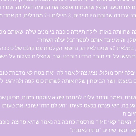
את מטעני הנפץ שהטמינו ופוצצו את הקומה העליונה, שם רוכז
ולן, והוא עיבד אותם לספר "בל יעלה השחר".
ב-2015, במלאת 40 שנים לאירוע, נחשפו הקלטות עם קולם של כ
 נעשו על ידי חובב הרדיו רוברט וגנר, שהצליח לעלות על ר
בלה יחס מזלזל. נציג צה"ל אמר לה  "את בטח לא מדברת טוב 
 בעצמו. ושר הביטחון שלח אותה לשתות כוס קפה ולהירגע, ל
רת, נאמר ונכתב עליה למחרת שהיא עוסקת בזנות, מכיוון שהי
 בה. היא פנתה בכעס לעיתון "העולם הזה" שהבין את טעותו ו
יובית. 
גם במגזין האמריקאי TIME פורסמה כתבה בה נאמר שהיא פ
אה ספר שירים "סתיו לאסנת". 