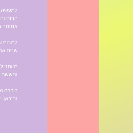
למעשה, ב
הרוח והג
אחותה אמ
שנים אחרי הפי
מיותר לצ
וחששה ש
וב"כאן 11", בו היא סוף סוף מקבלת את ההערכה שמגיעה לה, היא כבר לא זכתה לראות...