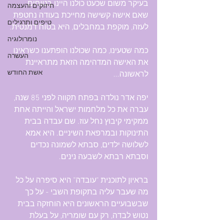
בעיקר משום שכעט כולנו היינו בטוחים 
חיזוקים והעצמה
שאם אישה קשישה מחייכת בעודה נחטפת 
טיפים ותרגילים
לעזה, מוקפת במחבלים, היא בטוח דמנטית.
נומרולוגיה
כמה שטעינו, כמה שכולנו הופתענו כשראינו 
העשרה
את האישה המדהימה הזאת מתראיינת 
אשת החודש
לראשונה...
יפה אדר נולדה בפתח תקווה לפני 85 שנה, 
עברה את כל מלחמות ישראל והייתה אחת 
ממקימי קיבוץ נחל עוז. שם עבדה בבית 
התינוקות ובמרפאת השיניים. היא אמא 
לשלושה ילדים, סבתא לשמונה נכדים 
וסבתא רבתא לשבעה נינים.
בראיון לתוכנית "עובדה" היא סיפרה על כל 
מה שעבר עליה בתקופת השבי - על כך 
שבשבועיים הראשונים היא הוחזקה בבית 
נטוש לבדה, רק עם שומריה, על בעלת 