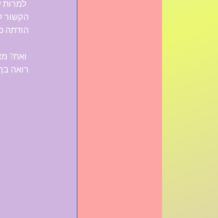
 למרות 
הקשור ל
הודתה כ
 ואת? מ
רואה בך?