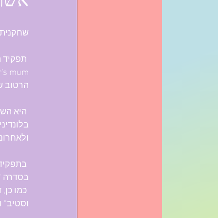
אשת 
שחקנית,
 תפקיד 
הרטוב ש
 היא הש
בלונדיני
ולאחרונה
בסדרה "
 כמו כן,
וסטיב" וע