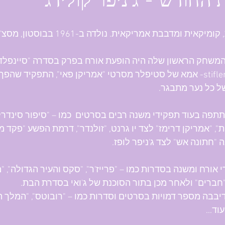
החודש - ג'ניפר קולידג'
 קומיקאית ומדבבת
אמריקאית. נולדה ב-1961 בבוסטון, מסצ'וסטס.
המשחק הראשון שלה היה הופעת אורח בפרק בסדרה "סיינפלד", 
stifler's mum- אמא של סטיפלר מסרטי "אמריקן פאי", התפקיד שה
ל כל נער מתבגר.
תתפה בעוד תפקידי משנה רבים בסרטים  כמו – "סיפור סינדרלה
ת", "אמריקן דרימז" לצד יו גרנט, "זולנדר", דרמת הפשע "פקד מ
 "חתונה אש" לצד ג'ניפר לופז. 
חברים" ולאחר מכן בתור הסוכנת של ג'ואי בסדרת הבת.
 דיבבה מספר דמויות בסרטים וסדרות כמו – "רובוטס", "המלך הי
וד...