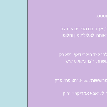
אך רובנו מכירים אותה כ - 
פך אותה  לאלילת מין וחלומו 
" לצד הילרי דאף, "לא רק 
ושחת" לצד ניקולס קייג' 
 בתפקידי אורח ומשנה בסדרות כמו – "פרייז'ר", "סקס והעיר הגדולה", "מרוששות", Glee, "הצופה", פרק 
ל", "אבא אמריקאי", "ריק 