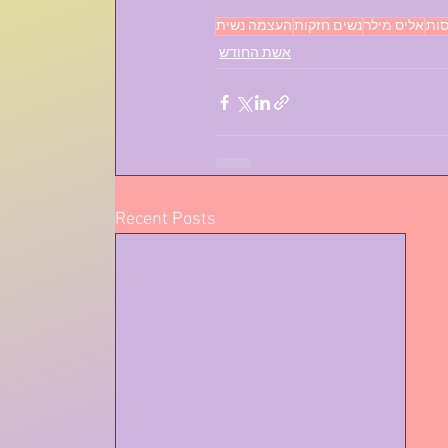
סות
אליס מילר
נשים חזקות
העצמה נשית
אשת החודש
Recent Posts