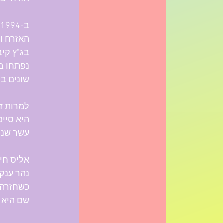
ב
האזרח וש
בג"ץ קיב
נפתחו בפ
שונים בח
למרות ז
היא סיימ
עשר שנים
אליס חי
נהר ענק.
כשחזרה 
שם היא מ