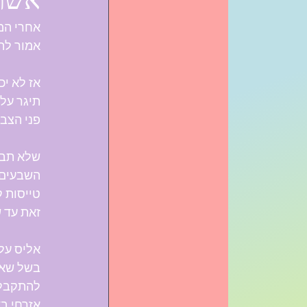
אשת 
אמור להי
אז לא י
תיגר על 
פני הצבא
שלא תבינ
השבעים,
טייסות ק
זאת עד ש
אליס עלתה לארץ בגיל 6, 
בשל שאי
להתקבל 
אזרחי ב