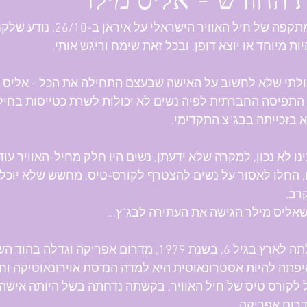
החודש - אליס מילר
ות מיוחד או יוצא דופן, ובכל זאת שימח וריגש אותי.
כולתי שלא לחשוב על האישה שבעצם התחילה את הכל - אליס 
התפיסה החברתית לפיה נשים לא יכולות לשרת כטייסות בחיל 
 בזכייתה בבג"צ התקדימי. 
ו לא נכון, למקרה שלא ידעתן, נשים היו חלק מחיל-האוויר עוד
 החלו לאסור על נשים להצטרף לקורס-טיס, מחשש שלא יוכלו
רב. 
אליס מילר הגישה את העתירה לבג"ץ...
בשנת 1979, מדרום אפריקה וגדלה בהוד השרון.
פתה להיות אסטרונאוטית היא למדה הנדסת אוירונאוטיקה וחל
לקורס טיס של חיל האוויר, בקשתה נדחתה בשל היותה אישה ו
דרום אפריקה.