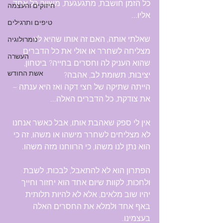
כל הזמן חושבת, מתגעגעת, משווה כל אחד 
חיזוקים והעצמה
אליו...
טיפים ותרגילים
שאלתי אותה, האם זה אותו שהיא לא 
נומרולוגיה
מצליחה לשחרר או אולי את כל הדברים 
העשרה
שהוא העניק לה וחסרים בחייה? ביטחון, 
אשת החודש
יציבות, תשומת לב, אהבה?
הייתה שתיקה של חצי דקה ואז היא ענתה – 
את צודקת, כל הדברים האלה...
אין לי ספק שאהבת אותו, אבל כאשר אנחנו 
לא מצליחים לשחרר מישהו או משהו, זה כי 
הוא נתן לנו משהו, כי הרווחנו מזה משהו.
הפתרון הוא לא להתאבל, לבכות, לשבת 
ולחכות, לקוות שיום אחד הוא יחזור וחייך 
יהיו שוב מלאים, אלא לא להיות תלותית 
באף אחד ולמלא את החסרים האלה 
בעצמינו. 