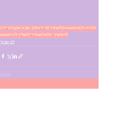
תלותיות
מתגעגעת
לשחרר
פרידות
לב שבור
אקס
פרידה
להמשיך הלאה
שחררי
תשליך
להתגעגע
לב שבור
See All
Recent Posts