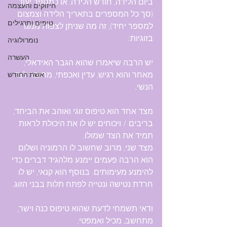
ביום הלידה, חודש הלידה, או כמספר יעוד 
חיזוקים והעצמה
(סך כל המספרים בתאריך הלידה וצמצום 
טיפים ותרגילים
למספר יחיד), זה מה שניתן לצפות ממנו 
בזוגיות:
נומרולוגיה
העשרה
יש הרבה שיאמרו שהוא הגבר האידאלי, 
מאחר והוא רגיש, עדין ואכפתי, מחובר לצד 
אשת החודש
הנשי.
מצד אחד הוא טיפוס זוגי ואוהב את הביחד, 
בריבים / ויכוחים יש לו את היכולת לראות 
תמיד את הצד שמולו.
מצד שני, מרוב שחשוב לו הרמוניה ושלום 
הוא הרבה פעמים יימנע מלהגיד דברים כדי 
להימנע מעימותים. בנוסף הוא קנאי, יש לו 
חרדת נטישה ונטייה לפתח תלות בבני הזוג.
ודאי תשמחי לדעת שהוא טיפוס כנה וישר, 
מתחשב, מכיל ואמפטי.