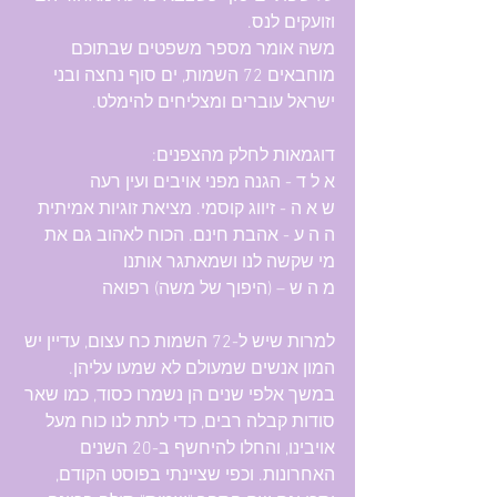
וזועקים לנס.
משה אומר מספר משפטים שבתוכם 
מוחבאים 72 השמות, ים סוף נחצה ובני 
ישראל עוברים ומצליחים להימלט.
דוגמאות לחלק מהצפנים:
א ל ד - הגנה מפני אויבים ועין רעה
ש א ה - זיווג קוסמי. מציאת זוגיות אמיתית
ה ה ע - אהבת חינם. הכוח לאהוב גם את 
מי שקשה לנו ושמאתגר אותנו
מ ה ש – (היפוך של משה) רפואה
למרות שיש ל-72 השמות כח עצום, עדיין יש 
המון אנשים שמעולם לא שמעו עליהן.
במשך אלפי שנים הן נשמרו כסוד, כמו שאר 
סודות קבלה רבים, כדי לתת לנו כוח מעל 
אויבינו, והחלו להיחשף ב-20 השנים 
האחרונות. וכפי שציינתי בפוסט הקודם, 