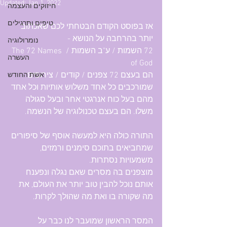
Updated:
Jan 1, 2022
חיזוקים והעצמה
טיפים ותרגילים
אז בפוסט הקודם הבטחתי לכם שאכתוב 
יותר בהרחבה על הנושא -
נומרולוגיה
72 השמות / ע"ב השמות / The 72 Names 
העשרה
of God
הם בעצם 72 צפנים / קודים / צירופים 
אשת החודש
שמורכבים כל אחד משלוש אותיות וכל אחד 
מהם בעל כוח אנרגטי אחר ובעל סגולה 
משלו. הם בעצם טכנולוגיה של הנשמה.
התורה כולה היא למעשה אוסף של סיפורים 
שמחביאים בתוכם סימנים ורמזים, 
משמעויות נסתרות.
מוצפנים בה מסרים שאם נגלה ונפענח 
אותם נוכל להבין טוב יותר את העולם, את 
מה שקורה בו ואת מה שהולך לקרות.
המסר הראשון שמועבר לנו כבר על 