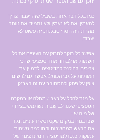
יתכן וגם שם הספר "שמות" סולף בכוונה.
כמו בכל דבר אחר, בשביל שזה יעבוד צריך 
להאמין. אם לא נאמין ולא נתמיד, אם נוותר 
מהר ונהיה חסרי סבלנות, זה פשוט לא 
יעבוד.
אפשר כל בוקר לסרוק עם העיניים את כל 
השמות, או לבחור אחד ספציפי שהכי 
צריכים, להיכנס למדיטציה ולדמיין את 
האותיות על גבי הכותל. אפשר גם לרשום 
צופן על פתק ולהסתובב עם זה בארנק.
על מנת להקל על כאב / מחלה או במקרה 
הספציפי שלנו, לב שבור, נשתמש בצירוף 
של מ ה ש -
שבו בנוח במקום שקט וסיגרו עיניים. נקו 
את הראש ממחשבות וקחו כמה נשימות 
עמוקות, כנסו למדיטציה. דמיינו צינור של 