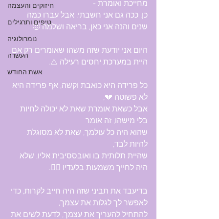
מחייכת ואומרת - 
חיזוקים והעצמה
כן, ככה גם אני חשבתי, אבל עברו כמה 
טיפים ותרגילים
שנים והנה אני כאן, בריאה ושלמה 🙂
נומרולוגיה
היום אני יודעת שזה משהו שאומרים רק אם 
העשרה
היית במערכת יחסים רעילה ⚠️.
אשת החודש
כל פרידה היא כואבת וקשה, אף פרידה היא 
לא פשוטה 💔,
אבל כשאת אומרת שאת לא יכולה לחיות 
בלי מישהו, זה אומר 
שהוא היה כל עולמך, שאת לא מסוגלת 
להיות לבד,
שהיית תלותית בו ואובססיבית אליו, שלא 
היה לחייך משמעות בלעדיו 🤷‍♀️.
בדיעבד את תביני שזה היה חייב לקרות, כדי 
לאפשר לך לגלות את עצמך,
להתחיל להעריך את עצמך, לדעת לשים את 