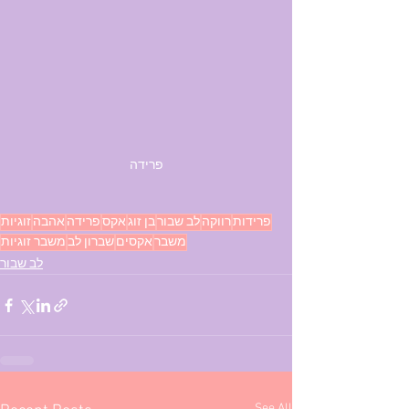
פרידה
פרידות
רווקה
לב שבור
בן זוג
אקס
פרידה
אהבה
זוגיות
משבר
אקסים
שברון לב
משבר זוגיות
לב שבור
See All