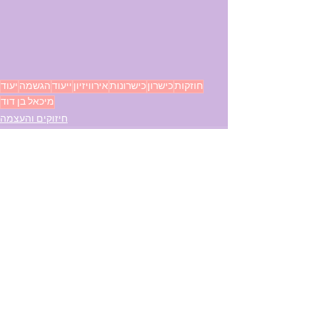
חוזקות
כישרון
כישרונות
אירוויזיון
ייעוד
הגשמה
יעוד
מיכאל בן דוד
חיזוקים והעצמה
See All
Recent Posts