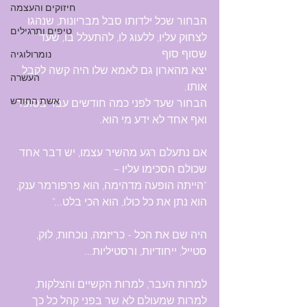
חיזוקים והעצמה
הבחור שכל ילדותו סבל מבריונות, שנהגו 
טיפים ותרגילים
לצחוק עליו, ללעוג לו, להתעלל בו, שעד 
שסוף סוף 
נומרולוגיה
יצא מהארון גם לאמא שלו היה קשה לקבל 
העשרה
אותו.
אשת החודש
הבחור שעד לפני כמה חודשים עבד בסופר 
ואף אחד לא ידע מי הוא.
אם נתעלם רגע מהשיר עצמו, יש דבר אחד 
שכולם הסכימו עליו – 
"הייתה הופעה מדהימה, הוא פרפורמר ענק, 
הוא נתן את כל כולו, הוא הכי בלט..."
היה שם את הכל - כריזמה, נוכחות, לוק, 
סטייל, ייחודיות, ורסטיליות... 
למרות העבר, למרות הקשיים והצלקות, 
למרות שמעולם לא שר בפני קהל כל כך 